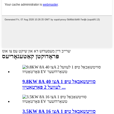
שרייב דיין מעסעדזש דא און שיקט עס צו אונז
פּראָדוקטן קאַטעגאָריעס
9.8KW 8A צו 40A סוויטשאַבאַל טיפּ 1
לעוועל 2 פּאָרטאַטיוו ...
3.5KW 8A צו 16A סוויטשאַבאַל טיפּ 1