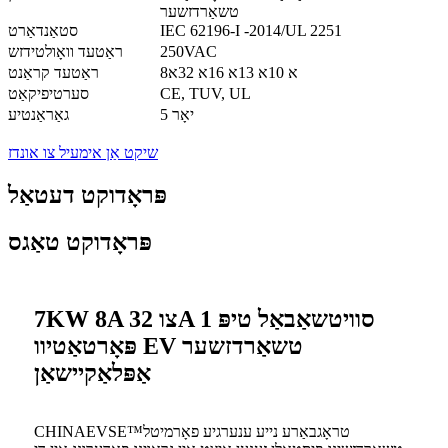
טשאַרדזשער
IEC 62196-I -2014/UL 2251
סטאַנדאַרט
250VAC
ראַטעד וואָולטידזש
8א 10א 13א 16א 32א
ראַטעד קראַנט
CE, TUV, UL
סערטיפיקאַט
5 יאָר
גאַראַנטיע
שיקט אַן אימעיל צו אונדז
פּראָדוקט דעטאַל
פּראָדוקט טאַגס
7KW 8A צו 32A סוויטשאַבאַל טיפּ 1
פּאָרטאַטיוו EV טשאַרדזשער
אַפּלאַקיישאַן
CHINAEVSE™️טראָגבאַרע נייע ענערגיע פאָרמיטל