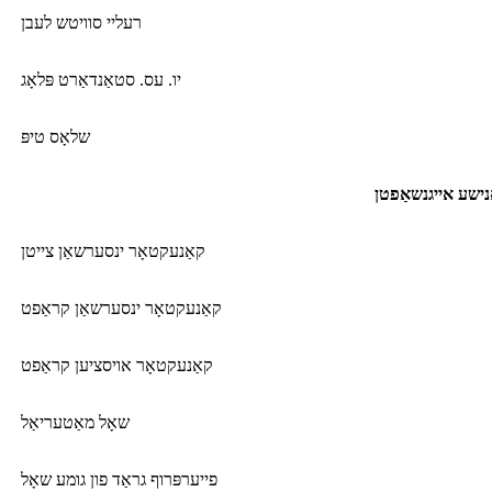
רעליי סוויטש לעבן
יו. עס. סטאַנדאַרט פּלאָג
שלאָס טיפּ
נישע אייגנשאַפטן
קאַנעקטאָר ינסערשאַן צייטן
קאַנעקטאָר ינסערשאַן קראַפט
קאַנעקטאָר אויסציען קראַפט
שאָל מאַטעריאַל
פייערפּרוף גראַד פון גומע שאָל