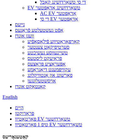
די סי טשאַרדזשינג קאַבל
EV טשאַרדזשינג אַדאַפּטער
AC EV אַדאַפּטער
די סי EV אַדאַפּטער
נייעס
אָפֿט געשטעלטע פֿראַגעס
וועגן אונדז
קאָרפּאָראַטיווע פֿילאָסאָפֿיע
סערטיפיקאַט צענטער
טשיינעווסע געשיכטע
פּראָיעקט ליסטעס
אָפּעראַציע פּראָצעס
עקוויפּמענט דיאַגראַמע
פאָרשונג און אַנטוויקלונג
אויסשטעלונגען
קאָנטאַקט אונדז
English
היים
פּראָדוקטן
פּאָרטאַטיוו EV טשאַרדזשער
טיפ 1 פּאָרטאַטיוו EV טשאַרדזשער
קאַטעגאָריעס