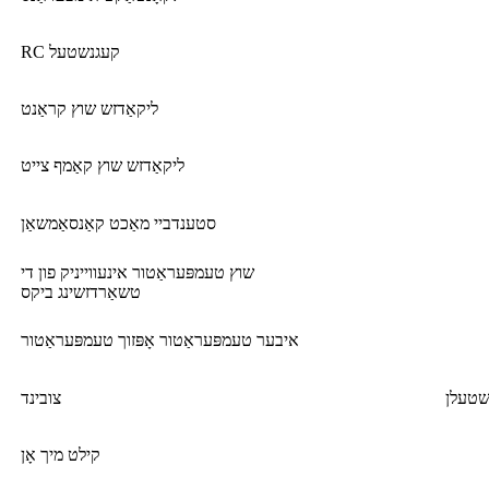
RC קעגנשטעל
ליקאַדזש שוץ קראַנט
ליקאַדזש שוץ קאַמף צייט
סטענדביי מאַכט קאַנסאַמשאַן
שוץ טעמפּעראַטור אינעווייניק פון די
טשאַרדזשינג ביקס
איבער טעמפּעראַטור אָפּזוך טעמפּעראַטור
צובינד
קילט מיך אָן