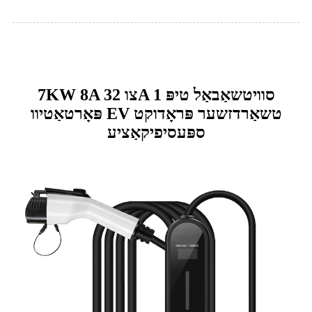
7KW 8A צו 32A סוויטשאַבאַל טיפּ 1
פּאָרטאַטיוו EV טשאַרדזשער פּראָדוקט
ספּעסיפיקאַציע