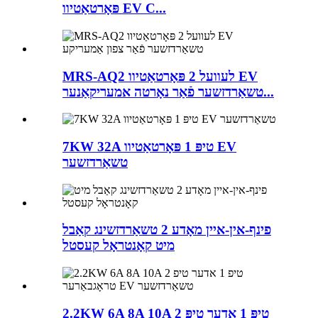
פּאָרטאַטיוו EV C...
MRS-AQ2 לעוועל 2 פּאָרטאַטיוו EV
טשאַרדזשער פֿאַר נאָרטה אמעריקאַנער...
7KW 32A טיפּ 1 פּאָרטאַטיוו EV
טשאַרדזשער
פינף-אין-איין מאָדע 2 טשאַרדזשינג קאַבל
מיט קאָנטראָל קעסטל
2.2KW 6A 8A 10A טיפּ 1 אָדער טיפּ 2