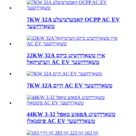
7KW 32A קאמערציעלע OCPP AC EV
טשאַרדזשער
22KW 32A איין טשאַרדזשינג ביקס
ווערטיקאַל AC EV טשאַרדזשער
7KW 32A היים AC EV טשאַרדזשער
44KW 3-פאזע טאָפּל 32A טשאַרדזשינג
פּיסטאָלן AC EV טשאַרדזשער