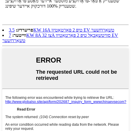
שטענדיק אַ פאַר-פּראָדוקציע מוסטער איידער מאַסע פּראָדוקציע;
שטענדיק 100% דורכקוק איידער שיפּינג.
3.5KW 16A טיפּ 2 פּאָרטאַטיוו EV טשאַרדזשער
פריערדיג:
ווייטער:
7KW 8A צו 32A סוויטשאַבאַל טיפּ 2 פּאָרטאַטיוו EV
טשאַרדזשער