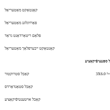
קאָנטאַקט מאַטעריאַל
פאַרזיגלונג מאַטעריאַל
פלאַם ריטאַרדאַנט גראַד
קאָנטאַקט ייבערפלאַך מאַטעריאַל
 ספּעציפֿיקאַציע
קאַבל סטרוקטור
קאַבל סטאַנדאַרדס
קאַבל אויטענטיפֿיקאַציע