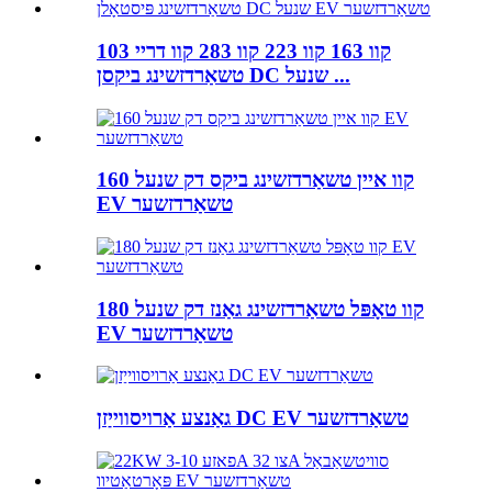
103 קוו 163 קוו 223 קוו 283 קוו דריי
טשאַרדזשינג ביקסן DC שנעל ...
160 קוו איין טשאַרדזשינג ביקס דק שנעל
EV טשאַרדזשער
180 קוו טאָפּל טשאַרדזשינג גאַנז דק שנעל
EV טשאַרדזשער
גאַנצע אַרויסווייַזן DC EV טשאַרדזשער