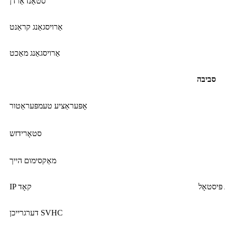
סטאַנדאַרדן
אַרויסגאַנג קראַנט
אַרויסגאַנג מאַכט
סביבה
אָפּעראַציע טעמפּעראַטור
סטאָרידזש
מאַקסימום הייך
IP קאָד
דערגרייכן SVHC