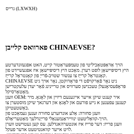
גרייס (LXWXH)
פארוואס קלייבן CHINAEVSE?
הויך אַדאַפּטאַביליטי פון טעמפּעראַטור קייט, האט אפגעזונדערטע
היץ דיסיפּיישאַן לופט רערן. מאַכט היץ דיסיפּיישאַן איז אפגעשיידט פון
קאָנטראָל קרייַז צו ענשור שטויב-פֿרייַ פון קאָנטראָל קרייַז.
CHINAEVSE ניט נאָר פֿאַרקויפֿט די פּראָדוקטן, נאָר אויך גיט
פּראָפֿעסיאָנעלן טעכנישן סערוויס און טריינינג פֿאַר יעדן עלעקטרישן
מאָטאָרסיקל.
וועגן OEM: איר קענט שיקן אייער אייגענעם דיזיין און לאָגאָ. מיר
קענען עפענען א נייע פורעם און לאָגאָ און דערנאך שיקן מוסטערן צו
באַשטעטיקן.
וועגן סחורה: אַלע אונדזערע סחורה זענען געמאַכט פון
הויך-קוואַליטעט ינווייראַנמענאַלי פרייַנדלעך מאַטעריאַלס.
וועגן פרייז: דער פרייז איז אונטערהאנדלען. עס קען געטוישט ווערן
לויט אייער קוואנטיטעט אדער פעקל.