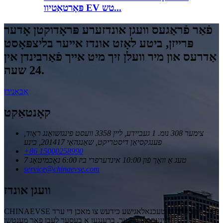
פּאָרטאַטיוו EV טש...
פֿאַר פֿראַגעס וועגן אונדזערע פּראָדוקטן אָדער
פּרייזן, ביטע לאָזט אונדז אייער בליצפּאָסט
אַדרעס און מיר וועלן זיך מיט אייך פֿאַרבינדן אין
24 שעה.
אַבאָנירן
קאָנטאַקט
צימער 308 נומ. 1 געביידע, ליין 3358 וועסט פינגזשואַנג ראָוד,
פענגקסיאַן דיסטריקט, שאַנגהאַי 201417, כינע
+86 15000258990
7 טעג אַ וואָך פֿון 10:00 אינדערפרי ביז 6:00 נאָכמיטאָג
service@chinaevse.com
וועגן אונדז
CHINAEVSE וועט זיין מחויב צו טעכנאלאגישע כידעש צו מאכן די ערד
ריינער און גרינער, ברענגען א בעסער לעבן פאר מענטשן!