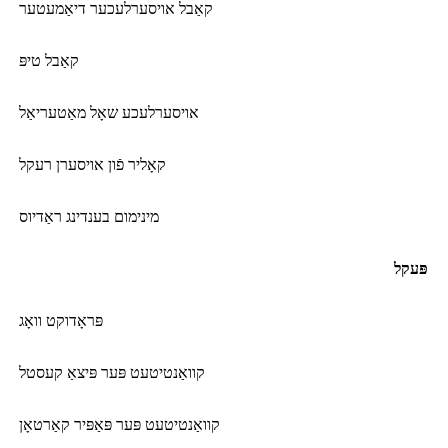
קאַבל אויסערלעכער דיאַמעטער
קאַבל טיפּ
אויסערלעכע שאָל מאַטעריאַל
קאָליר פֿון אויסערן רעקל
מינימום בענדינג ראַדיוס
פּעקל
פּראָדוקט וואָג
קוואַנטיטעט פּער פּיצאַ קעסטל
קוואַנטיטעט פּער פּאַפּיר קאַרטאָן