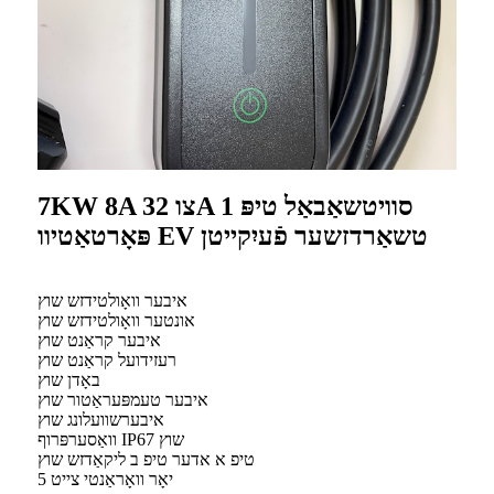
7KW 8A צו 32A סוויטשאַבאַל טיפּ 1
פּאָרטאַטיוו EV טשאַרדזשער פֿעיִקייטן
איבער וואָולטידזש שוץ
אונטער וואָולטידזש שוץ
איבער קראַנט שוץ
רעזידועל קראַנט שוץ
באָדן שוץ
איבער טעמפּעראַטור שוץ
איבערשוועלונג שוץ
וואַסערפּרוף IP67 שוץ
טיפ א אדער טיפ ב ליקאַדזש שוץ
5 יאָר וואָראַנטי צייט