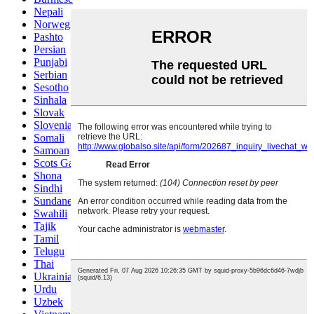
Nepali
Norwegian
Pashto
Persian
Punjabi
Serbian
Sesotho
Sinhala
Slovak
Slovenian
Somali
Samoan
Scots Gaelic
Shona
Sindhi
Sundanese
Swahili
Tajik
Tamil
Telugu
Thai
Ukrainian
Urdu
Uzbek