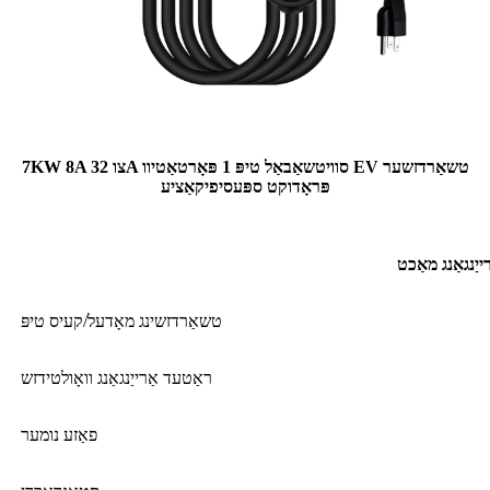
7KW 8A צו 32A סוויטשאַבאַל טיפּ 1 פּאָרטאַטיוו EV טשאַרדזשער
פּראָדוקט ספּעסיפיקאַציע
ייַנגאַנג מאַכט
טשאַרדזשינג מאָדעל/קעיס טיפּ
ראַטעד אַרייַנגאַנג וואָולטידזש
פאַזע נומער