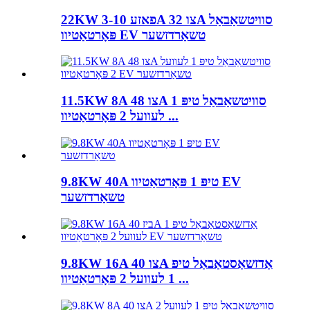
22KW 3-פאזע 10A צו 32A סוויטשאַבאַל
פּאָרטאַטיוו EV טשאַרדזשער
11.5KW 8A צו 48A סוויטשאַבאַל טיפּ 1
לעוועל 2 פּאָרטאַטיוו ...
9.8KW 40A טיפּ 1 פּאָרטאַטיוו EV
טשאַרדזשער
9.8KW 16A צו 40A אַדזשאַסטאַבאַל טיפּ
1 לעוועל 2 פּאָרטאַטיוו ...