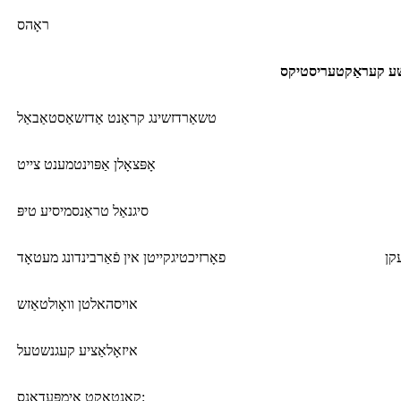
ראָהס
ע קעראַקטעריסטיקס
טשאַרדזשינג קראַנט אַדזשאַסטאַבאַל
אָפּצאָלן אַפּוינטמענט צייט
סיגנאַל טראַנסמיסיע טיפּ
קן
פאָרזיכטיגקייטן אין פֿאַרבינדונג מעטאָד
אויסהאלטן וואָולטאַזש
איזאָלאַציע קעגנשטעל
קאָנטאַקט אימפּעדאַנס: