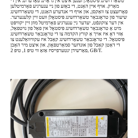
טשאַרדזשינג פּיסטאָלן זענען איצט אין גראָוינג פאָדערונג אין די
מאַרק. אויף איין האַנט, די באַזע פון ​​​​ניי ענערגיע פאָרמיטלען
פאָרזעצט צו וואַקסן, און אויף די אנדערע האַנט, די טשאַרדזשינג
שיעור פון טראָגבאַר טשאַרדזשינג פּיסטאָלן וועט זיין קלענערער.
אין דער צוקונפֿט, יעדער נייַ ענערגיע פאָרמיטל מוזן זיין יקוויפּט
מיט אַ טראָגבאַר טשאַרדזשינג פּיסטאָל אין פאַל פון נויטפאַל,
אַזוי דאָ איז אויך אַ קורץ הקדמה צו די טראָגבאַר טשאַרדזשינג
פּיסטאָל. די טראָגבאַר טשאַרדזשינג קאַבל איז עקוויוואַלענט צו
די דאַטן קאַבל פון אונדזער סמאַרטפאָון, און איצט מיר האָבן
פאַרשידן ינטערפייסיז אַזאַ ווי טיפּ 1, טיפּ 2, GB/T.