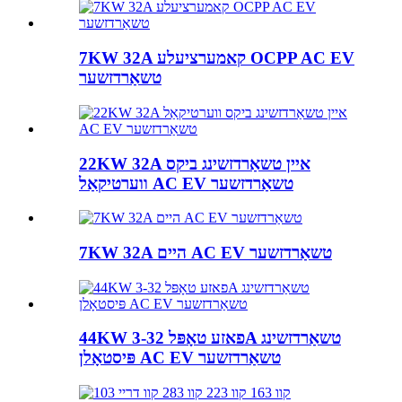
7KW 32A קאמערציעלע OCPP AC EV
טשאַרדזשער
22KW 32A איין טשאַרדזשינג ביקס
ווערטיקאַל AC EV טשאַרדזשער
7KW 32A היים AC EV טשאַרדזשער
44KW 3-פאזע טאָפּל 32A טשאַרדזשינג
פּיסטאָלן AC EV טשאַרדזשער