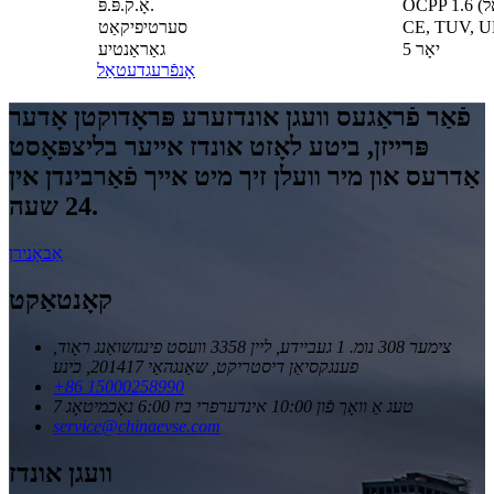
אָ.ק.פּ.פּ.
CE, TUV, U
סערטיפיקאַט
5 יאָר
גאַראַנטיע
אָנפֿרעג
דעטאַל
פֿאַר פֿראַגעס וועגן אונדזערע פּראָדוקטן אָדער
פּרייזן, ביטע לאָזט אונדז אייער בליצפּאָסט
אַדרעס און מיר וועלן זיך מיט אייך פֿאַרבינדן אין
24 שעה.
אַבאָנירן
קאָנטאַקט
צימער 308 נומ. 1 געביידע, ליין 3358 וועסט פינגזשואַנג ראָוד,
פענגקסיאַן דיסטריקט, שאַנגהאַי 201417, כינע
+86 15000258990
7 טעג אַ וואָך פֿון 10:00 אינדערפרי ביז 6:00 נאָכמיטאָג
service@chinaevse.com
וועגן אונדז