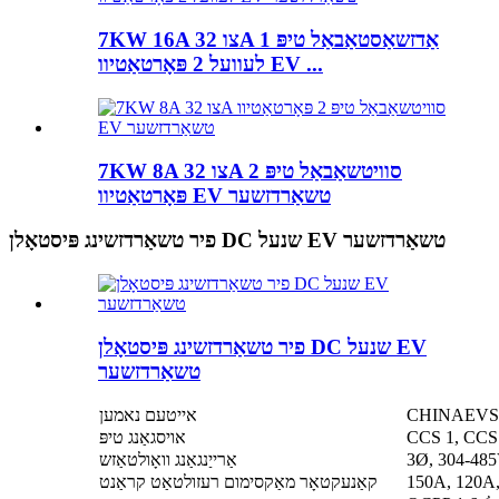
7KW 16A צו 32A אַדזשאַסטאַבאַל טיפּ 1
לעוועל 2 פּאָרטאַטיוו EV ...
7KW 8A צו 32A סוויטשאַבאַל טיפּ 2
פּאָרטאַטיוו EV טשאַרדזשער
פיר טשאַרדזשינג פּיסטאָלן DC שנעל EV טשאַרדזשער
פיר טשאַרדזשינג פּיסטאָלן DC שנעל EV
טשאַרדזשער
אייטעם נאמען
אויסגאַנג טיפּ
3Ø, 304-48
אַרייַנגאַנג וואָולטאַזש
150A, 120A
קאַנעקטאָר מאַקסימום רעזולטאַט קראַנט