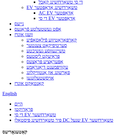
די סי טשאַרדזשינג קאַבל
EV טשאַרדזשינג אַדאַפּטער
AC EV אַדאַפּטער
די סי EV אַדאַפּטער
נייעס
אָפֿט געשטעלטע פֿראַגעס
וועגן אונדז
קאָרפּאָראַטיווע פֿילאָסאָפֿיע
סערטיפיקאַט צענטער
טשיינעווסע געשיכטע
פּראָיעקט ליסטעס
אָפּעראַציע פּראָצעס
עקוויפּמענט דיאַגראַמע
פאָרשונג און אַנטוויקלונג
אויסשטעלונגען
קאָנטאַקט אונדז
English
היים
פּראָדוקטן
די סי EV טשאַרדזשער
פיר טשאַרדזשינג פּיסטאָלן DC שנעל EV טשאַרדזשער
קאַטעגאָריעס