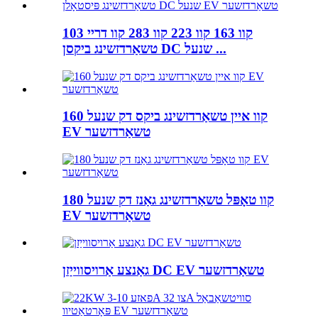
103 קוו 163 קוו 223 קוו 283 קוו דריי
טשאַרדזשינג ביקסן DC שנעל ...
160 קוו איין טשאַרדזשינג ביקס דק שנעל
EV טשאַרדזשער
180 קוו טאָפּל טשאַרדזשינג גאַנז דק שנעל
EV טשאַרדזשער
גאַנצע אַרויסווייַזן DC EV טשאַרדזשער