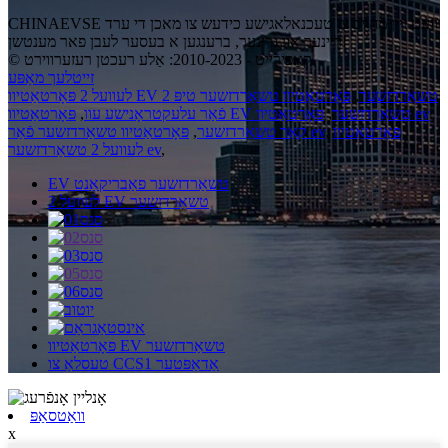
CHINAEVSE וועט זיין מחויב צו טעכנאלאגישע כידעש צו מאכן די ערד
ריינער און גרינער, ברענגען א בעסער לעבן פאר מענטשן!
© קאַפּירייט - 2010-2023: אַלע רעכטן רעזערווירט.
זייטלעך מאַפּע
לעוועל 2 פּאָרטאַטיוו EV טשאַרדזשער
,
פּאָרטאַטיוו טשאַרדזשער טיפּ 2
פּאָרטאַטיוו EV טשאַרדזשער
,
פּאָרטאַטיוו ev
פֿאַר עלעקטראָנישע עוו
,
פּאָרטאַטיוו
,
פּאָרטאַטיוו טשאַרדזשער פֿאַר ev
קאַר טשאַרדזשער
,
,
לעוועל 2 טשאַרדזשער ev
EV טשאַרדזשער פאַבריקאַנט
לעוועל 2 EV טשאַרדזשער
פּאָרטאַטיוו EV טשאַרדזשער
טעסלאַ צו CCS1 אַדאַפּטער
וואַטסאַפּ
x