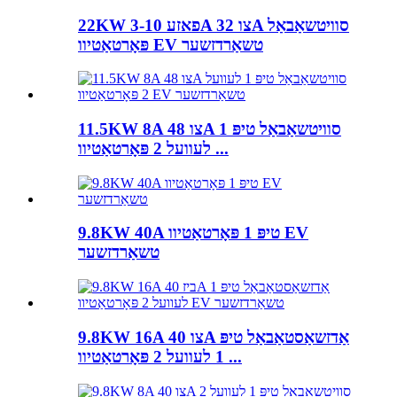
22KW 3-פאזע 10A צו 32A סוויטשאַבאַל
פּאָרטאַטיוו EV טשאַרדזשער
11.5KW 8A צו 48A סוויטשאַבאַל טיפּ 1
לעוועל 2 פּאָרטאַטיוו ...
9.8KW 40A טיפּ 1 פּאָרטאַטיוו EV
טשאַרדזשער
9.8KW 16A צו 40A אַדזשאַסטאַבאַל טיפּ
1 לעוועל 2 פּאָרטאַטיוו ...