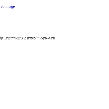
CHINAEVSE™️פֿינף-אין-איין מאָדע 2 טשאַרדזשינג קאַבל מיט קאָנטראָל קעסטל