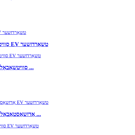
22KW 3-פאזע 10A צו 32A סוויטשאַבאַל פּאָרטאַטיוו EV טשאַרדזשער
11.5KW 8A צו 48A סוויטשאַבאַל טיפּ 1 לעוועל 2 פּאָרטאַטיוו ...
9.8KW 16A צו 40A אַדזשאַסטאַבאַל טיפּ 1 לעוועל 2 פּאָרטאַטיוו ...