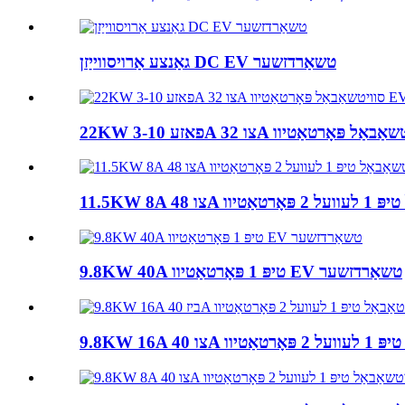
גאַנצע אַרויסווייַזן DC EV טשאַרדזשער
9.8KW 40A טיפּ 1 פּאָרטאַטיוו EV טשאַרדזשער