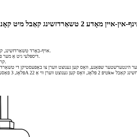
אין-איין מאָדע 2 טשאַרדזשינג קאַבל מיט קאָנטראָל קעסטל פּראָדוקט איבערבליק
1. פּאָרטאַטיוו AC אויף-באָרד טשאַרדזשינג, קען זיין געטראָגן מיטן אויטאָ נאָך טשאַרדזשינג און נוצן.
2. א 1.26-אינטש LCD דיספּלעי גיט אַ מער פולשטענדיק מענטש-מאַשין קאָמוניקאַציע צובינד.
3. קראַנט גאַנג אַדזשאַסטמאַנט פונקציע, סקעדזשולד טשאַרדזשינג פונקציע.