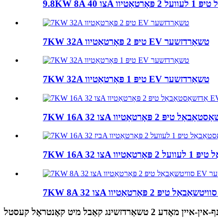
7KW 32A טיפּ 2 פּאָרטאַטיוו EV טשאַרדזשער
7KW 32A טיפּ 1 פּאָרטאַטיוו EV טשאַרדזשער
ן-איין מאָדע 2 טשאַרדזשינג קאַבל מיט קאָנטראָל קעסטל