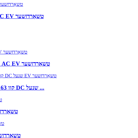
22KW 32A איין טשאַרדזשינג ביקס ווערטיקאַל AC EV טשאַרדזשער
44KW 3-פאזע טאָפּל 32A טשאַרדזשינג פּיסטאָלן AC EV טשאַרדזשער
103 קוו 163 קוו 223 קוו 283 קוו דריי טשאַרדזשינג ביקסן DC שנעל ...
160 קוו איין טשאַרדזשינג ביקס דק 
180 קוו טאָפּל טשאַרדזשינג גאַנז דק שנעל