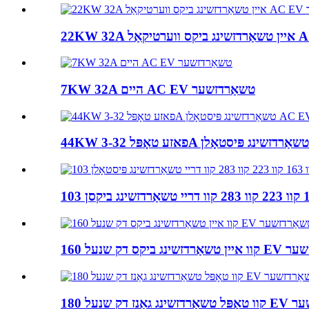
7KW 32A היים AC EV טשאַרדזשער
שנעל EV טשאַרדזשער
 EV טשאַרדזשער