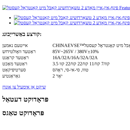
קורצע באַשרייַבונג:
אייטעם נאמען
85V~265V / 380V±10%
ראַטעד וואָולטידזש
16A/32A/16A/32A/32A
ראַטעד קראַנט
3.5 קוו/7 קוו/11 קוו/22 קוו/22 קוו
ראַטעד מאַכט
טווו, סי-אי-סי, ראָהס
סערטיפיקאַט
2 יאָר
גאַראַנטיע
שיקט אַן אימעיל צו אונדז
פּראָדוקט דעטאַל
פּראָדוקט טאַגס