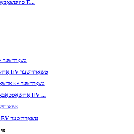
9.8KW 8A צו 40A סוויטשאַבאַל טיפּ 1 לעוועל 2 פּאָרטאַטיוו E...
7KW 16A צו 32A אַדזשאַסטאַבאַל טיפּ 2 פּאָרטאַטיוו EV טשאַרדזשער
7KW 16A צו 32A אַדזשאַסטאַבאַל טיפּ 1 לעוועל 2 פּאָרטאַטיוו EV ...
7KW 8A צו 32A סוויטשאַבאַל טיפּ 2 פּאָרטאַטיוו EV טשאַרדזשער
פינף-אי