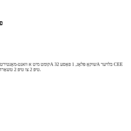
פינף-
פּלאָג, 3 פאַסע 16A רויטער CEE פּלאָג, 3 פאַסע 32A רויטער CEE פּלאָג, 3 פאַסע 32A טיפּ 2 פּלאָג, וואָס קען גענוצט ווערן ווי אַ 22kw טיפּ 2 צו טיפּ 2 טשאַרדזשינג קאַבל.