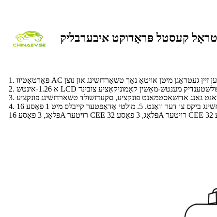
4. קומט מיט א וואנט-מאָנטירטער הינטערשטער שפּאַנע, וואָס קען גענוצט ווערן צו באַפעסטיקן די טשאַרדזשינג ביקס צו דער וואַנט. 5. מולטי אַדאַפּטער קייבלס מיט 1 פאַסע 16A שוקאָ פּלאָג, 1 פאַסע 32A בלויער CEE