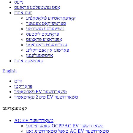
נייעס
אָפֿט געשטעלטע פֿראַגעס
וועגן אונדז
קאָרפּאָראַטיווע פֿילאָסאָפֿיע
סערטיפיקאַט צענטער
טשיינעווסע געשיכטע
פּראָיעקט ליסטעס
אָפּעראַציע פּראָצעס
עקוויפּמענט דיאַגראַמע
פאָרשונג און אַנטוויקלונג
אויסשטעלונגען
קאָנטאַקט אונדז
English
היים
פּראָדוקטן
פּאָרטאַטיוו EV טשאַרדזשער
טיפ 2 פּאָרטאַטיוו EV טשאַרדזשער
קאַטעגאָריעס
AC EV טשאַרדזשער
קאמערציעלע OCPP AC EV טשאַרדזשער
טאָפּל טשאַרדזשינג גאַנז AC EV טשאַרדזשער