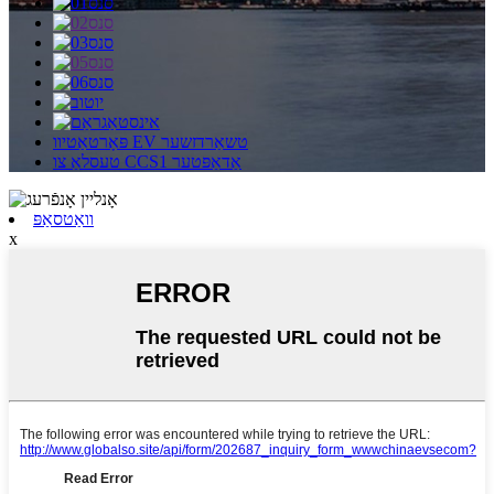
פּאָרטאַטיוו EV טשאַרדזשער
טעסלאַ צו CCS1 אַדאַפּטער
וואַטסאַפּ
x