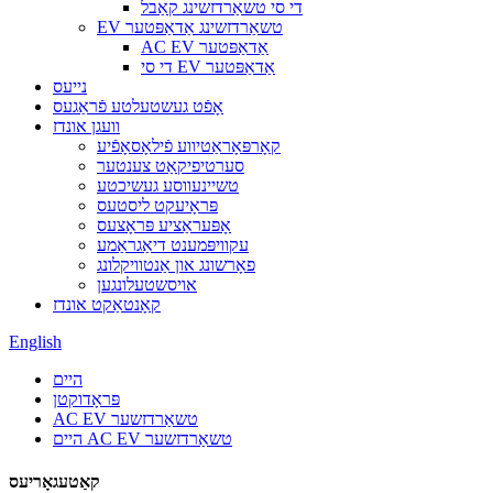
די סי טשאַרדזשינג קאַבל
EV טשאַרדזשינג אַדאַפּטער
AC EV אַדאַפּטער
די סי EV אַדאַפּטער
נייעס
אָפֿט געשטעלטע פֿראַגעס
וועגן אונדז
קאָרפּאָראַטיווע פֿילאָסאָפֿיע
סערטיפיקאַט צענטער
טשיינעווסע געשיכטע
פּראָיעקט ליסטעס
אָפּעראַציע פּראָצעס
עקוויפּמענט דיאַגראַמע
פאָרשונג און אַנטוויקלונג
אויסשטעלונגען
קאָנטאַקט אונדז
English
היים
פּראָדוקטן
AC EV טשאַרדזשער
היים AC EV טשאַרדזשער
קאַטעגאָריעס