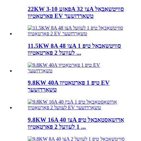
22KW 3-פאזע 10A צו 32A סוויטשאַבאַל
פּאָרטאַטיוו EV טשאַרדזשער
11.5KW 8A צו 48A סוויטשאַבאַל טיפּ 1
לעוועל 2 פּאָרטאַטיוו ...
9.8KW 40A טיפּ 1 פּאָרטאַטיוו EV
טשאַרדזשער
9.8KW 16A צו 40A אַדזשאַסטאַבאַל טיפּ
1 לעוועל 2 פּאָרטאַטיוו ...