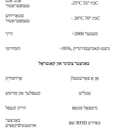
אַמביאַנט
-25°C ביז 55°C
טעמפּעראַטור
סטאָרידזש
﹣20°C ביז 70°C
טעמפּעראַטור
<2000 מעטער
הייך
<95%, נישט-קאנדענסירנדיק
הומידיטי
באַניצער צובינד און קאָנטראָל
אָן אַ פאַרשטעלן
אַרויסווייַזן
ענגליש
קנעפּלעך און סוויטש
נויטפאַל סטאָפּ
דריק קנעפל
באַניצער
אַפּ/ RFID באַזירט
אויטענטיפֿיקאַציע