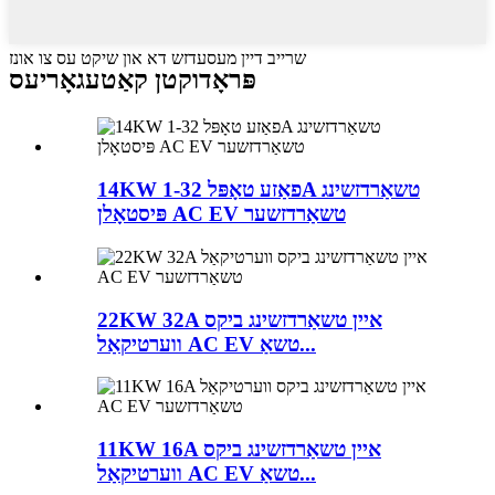
שרייב דיין מעסעדזש דא און שיקט עס צו אונז
פּראָדוקטן קאַטעגאָריעס
14KW 1-פאַזע טאָפּל 32A טשאַרדזשינג
פּיסטאָלן AC EV טשאַרדזשער
22KW 32A איין טשאַרדזשינג ביקס
ווערטיקאַל AC EV טשאַ...
11KW 16A איין טשאַרדזשינג ביקס
ווערטיקאַל AC EV טשאַ...