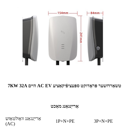
7KW 32A היים AC EV טשאַרדזשער פּראָדוקט ספּעציפֿיקאַציע
אַרייַנגאַנג מאַכט
אַרייַנגאַנג וואָולטאַזש
1P+N+PE
3P+N+PE
(AC)