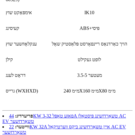
IK10
אימפּאַקט שוץ
ABS+פּיסי
קעיסינג
הויך כאַרדנאַס ריינפאָרסט פּלאַסטיק שאָל
ענקלאָוזשער שוץ
לופט געקילט
קילן
3.5-5 מעטער
דראָט לענג
240 מ״מX160 מ״מX80 מ״מ
גרייס (WXHXD)
פריערדיג:
44KW 3-פאזע טאָפּל 32A טשאַרדזשינג פּיסטאָלן AC
EV טשאַרדזשער
ווייטער:
22KW 32A איין טשאַרדזשינג ביקס ווערטיקאַל AC EV
טשאַרדזשער