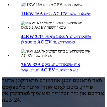
11KW 16A היים AC EV טשאַרדזשער
44KW 3-פאזע טאָפּל 32A טשאַרדזשינג
פּיסטאָלן AC EV טשאַרדזשער
7KW 32A איין טשאַרדזשינג ביקס
ווערטיקאַל AC EV טשאַרדזשער
פֿאַר פֿראַגעס וועגן אונדזערע פּראָדוקטן אָדער
פּרייזן, ביטע לאָזט אונדז אייער בליצפּאָסט
אַדרעס און מיר וועלן זיך מיט אייך פֿאַרבינדן אין
24 שעה.