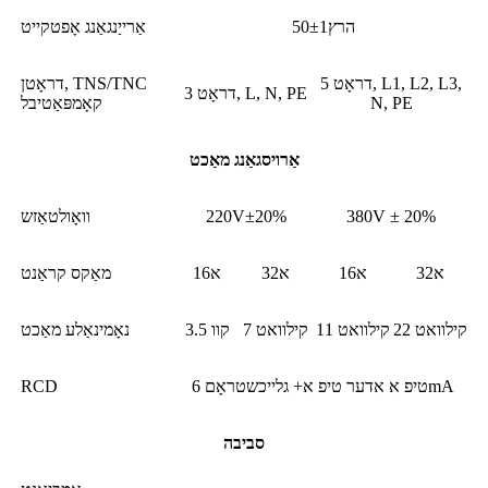
50±1הרץ
אַרייַנגאַנג אָפטקייט
5 דראָט, L1, L2, L3,
דראָטן, TNS/TNC
3 דראָט, L, N, PE
N, PE
קאָמפּאַטיבל
אַרויסגאַנג מאַכט
380V ± 20%
220V±20%
וואָולטאַזש
32א
16א
32א
16א
מאַקס קראַנט
22 קילוואט
11 קילוואט
7 קילוואט
3.5 קוו
נאָמינאַלע מאַכט
טיפ א אדער טיפ א+ גלייכשטראָם 6mA
RCD
סביבה