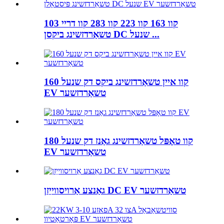
103 קוו 163 קוו 223 קוו 283 קוו דריי
טשאַרדזשינג ביקסן DC שנעל ...
160 קוו איין טשאַרדזשינג ביקס דק שנעל
EV טשאַרדזשער
180 קוו טאָפּל טשאַרדזשינג גאַנז דק שנעל
EV טשאַרדזשער
גאַנצע אַרויסווייַזן DC EV טשאַרדזשער