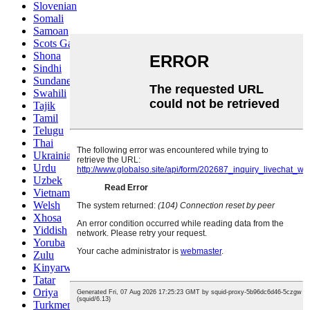
Slovenian
Somali
Samoan
Scots Gaelic
Shona
Sindhi
Sundanese
Swahili
Tajik
Tamil
Telugu
Thai
Ukrainian
Urdu
Uzbek
Vietnamese
Welsh
Xhosa
Yiddish
Yoruba
Zulu
Kinyarwanda
Tatar
Oriya
Turkmen