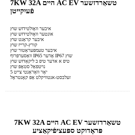
7KW 32A היים AC EV טשאַרדזשער
פֿעיִקייטן
איבער וואָולטידזש שוץ
אונטער וואָולטידזש שוץ
איבער קראַנט שוץ
קורץ-קרייז שוץ
איבער טעמפּעראַטור שוץ
וואַסערפּרוף IP65 אָדער IP67 שוץ
טיפ א אדער טיפ ב ליקאַדזש שוץ
נויטפאַל סטאָפּ שוץ
5 יאָר וואָראַנטי צייט
זעלבסט-אנטוויקלט אַפּ קאָנטראָל
7KW 32A היים AC EV טשאַרדזשער
פּראָדוקט ספּעציפֿיקאַציע