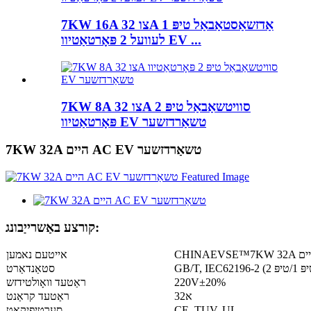
7KW 16A צו 32A אַדזשאַסטאַבאַל טיפּ 1
לעוועל 2 פּאָרטאַטיוו EV ...
7KW 8A צו 32A סוויטשאַבאַל טיפּ 2
פּאָרטאַטיוו EV טשאַרדזשער
7KW 32A היים AC EV טשאַרדזשער
קורצע באַשרייַבונג:
אייטעם נאמען
סטאַנדאַרט
220V±20%
ראַטעד וואָולטידזש
32א
ראַטעד קראַנט
CE, TUV, UL
סערטיפיקאַט