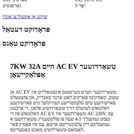
5 יאָר
גאַראַנטיע
שיקט אַן אימעיל צו אונדז
פּראָדוקט דעטאַל
פּראָדוקט טאַגס
7KW 32A היים AC EV טשאַרדזשער
אַפּלאַקיישאַן
אן AC EV טשאַרדזשער ווערט מערסטנס אינסטאלירט אין
שטוב, קאמיוניטי פארקינג לאט אדער פאבריק, און צושטעלט
פארשידענע טיפן עלעקטרישע וועהיקלעך מיט פארשידענע
וואלטאזש לעוועלס דורך טשאַרדזשינג פּלאַגז. די ארבעט
וואלטאזש פון די AC EV טשאַרדזשער איז AC 220V. עס
נעמט געווענליך 4-5 שעה צו פולשטענדיג טשאַרדזשען א
געווענליכע ריין עלעקטרישע אויטאָ. עס איז פּאַסיק פֿאַר
לאַנגזאַם-טשאַרדזשינג מאַכט באַטעריעס.