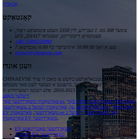
אַבאָנירן
קאָנטאַקט
צימער 308 נומ. 1 געביידע, ליין 3358 וועסט פינגזשואַנג ראָוד,
פענגקסיאַן דיסטריקט, שאַנגהאַי 201417, כינע
+86 15000258990
7 טעג אַ וואָך פֿון 10:00 אינדערפרי ביז 6:00 נאָכמיטאָג
service@chinaevse.com
וועגן אונדז
CHINAEVSE וועט זיין מחויב צו טעכנאלאגישע כידעש צו מאכן די ערד
ריינער און גרינער, ברענגען א בעסער לעבן פאר מענטשן!
© קאַפּירייט - 2010-2023: אַלע רעכטן רעזערווירט.
זייטלעך מאַפּע
פּאָרטאַטיוו טשאַרדזשער טיפּ 2 פֿאַר
,
פּאָרטאַטיוו טשאַרדזשער פֿאַר ev
פּאָרטאַטיוו
,
פּאָרטאַטיוו לעוועל 2 טשאַרדזשער ev
עלעקטראָנישע עוו
,
פּאָרטאַטיוו ev קאַר טשאַרדזשער
,
לעוועל 2
EV טשאַרדזשער
,
,
פּאָרטאַטיוו EV טשאַרדזשער
EV טשאַרדזשער פאַבריקאַנט
לעוועל 2 EV טשאַרדזשער