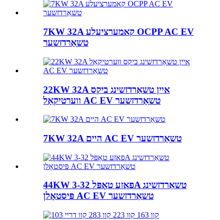
7KW 32A קאמערציעלע OCPP AC EV
טשאַרדזשער
22KW 32A איין טשאַרדזשינג ביקס
ווערטיקאַל AC EV טשאַרדזשער
7KW 32A היים AC EV טשאַרדזשער
44KW 3-פאזע טאָפּל 32A טשאַרדזשינג
פּיסטאָלן AC EV טשאַרדזשער