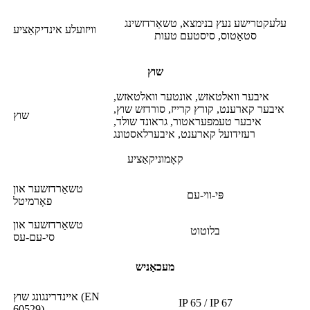
עלעקטרישע נעץ בנימצא, טשאַרדזשינג
וויזועלע אינדיקאַציע
סטאַטוס, סיסטעם טעות
שוץ
איבער וואלטאזש, אונטער וואלטאזש,
איבער קארענט, קורץ קרייז, סורדזש שוץ,
שוץ
איבער טעמפעראטור, גראונד שולד,
רעזידועל קארענט, איבערלאסטונג
קאָמוניקאַציע
טשאַרדזשער און
פּי-ווי-עם
פאָרמיטל
טשאַרדזשער און
בלוטוט
סי-עם-עס
מעכאַניש
איינדרינגונג שוץ (EN
IP 65 / IP 67
60529)