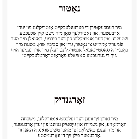
נאַטור
מיר רעספּעקטירן די פּערזענלעכקייט אַנטוויקלונג פון יעדן
אַרבעטער, און נאַטירלעך טאָן מיר נישט קיין שלעכטע
שטעלונג. אין דער אַנטוויקלונג פון דער פירמע, באַצאָלן מיר מער
ופֿמערקזאַמקייט צו נאַטור, גרין און סביבה שוץ. בשעת מיר
נאָכגיין אַ סאַסטיינאַבאַל אַנטוויקלונג, וועלן מיר אויך נעמען אויף
זיך די גערעכטע סאציאלע פֿאַראַנטוואָרטלעכקייטן.
זאָרגנדיק
מיר זאָרגן זיך וועגן דער זעלבסט-אַנטוויקלונג, משפּחה
האַרמאָניע, און גשמיות און גייַסטיק געזונט פון יעדן אַרבעטער,
און מיר זענען באַשלאָסן צו מאַכן טשיטשואַנג אַ האַפֿן וווּ
אַרבעטער פילן זיך די וואַרעמסטע.