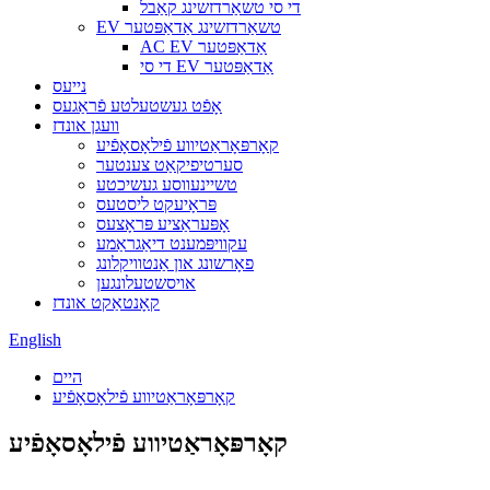
די סי טשאַרדזשינג קאַבל
EV טשאַרדזשינג אַדאַפּטער
AC EV אַדאַפּטער
די סי EV אַדאַפּטער
נייעס
אָפֿט געשטעלטע פֿראַגעס
וועגן אונדז
קאָרפּאָראַטיווע פֿילאָסאָפֿיע
סערטיפיקאַט צענטער
טשיינעווסע געשיכטע
פּראָיעקט ליסטעס
אָפּעראַציע פּראָצעס
עקוויפּמענט דיאַגראַמע
פאָרשונג און אַנטוויקלונג
אויסשטעלונגען
קאָנטאַקט אונדז
English
היים
קאָרפּאָראַטיווע פֿילאָסאָפֿיע
קאָרפּאָראַטיווע פֿילאָסאָפֿיע