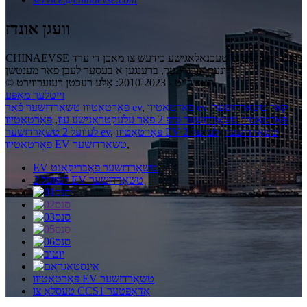
וועגן אונדז
CHINAEVSE וועט זיין מחויב צו טעכנאלאגישע כידעש צו מאכן די ערד
ריינער און גרינער, ברענגען א בעסער לעבן פאר מענטשן!
© קאַפּירייט - 2010-2023: אַלע רעכטן רעזערווירט.
זייטלעך מאַפּע
פּאָרטאַטיוו ev קאַר טשאַרדזשער
,
,
פּאָרטאַטיוו טשאַרדזשער פֿאַר ev
פּאָרטאַטיוו טשאַרדזשער טיפּ 2 פֿאַר עלעקטראָנישע עוו
,
פּאָרטאַטיוו
פּאָרטאַטיוו EV טשאַרדזשער
,
לעוועל 2
,
לעוועל 2 טשאַרדזשער ev
,
פּאָרטאַטיוו EV טשאַרדזשער
EV טשאַרדזשער פאַבריקאַנט
לעוועל 2 EV טשאַרדזשער
פּאָרטאַטיוו EV טשאַרדזשער
טעסלאַ צו CCS1 אַדאַפּטער