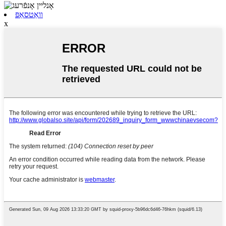
וואַטסאַפּ
x