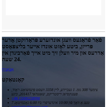
פֿאַר פֿראַגעס וועגן אונדזערע פּראָדוקטן אָדער
פּרייזן, ביטע לאָזט אונדז אייער בליצפּאָסט
אַדרעס און מיר וועלן זיך מיט אייך פֿאַרבינדן אין
24 שעה.
אַבאָנירן
קאָנטאַקט
צימער 308 נומ. 1 געביידע, ליין 3358 וועסט פינגזשואַנג ראָוד,
פענגקסיאַן דיסטריקט, שאַנגהאַי 201417, כינע
+86 15000258990
7 טעג אַ וואָך פֿון 10:00 אינדערפרי ביז 6:00 נאָכמיטאָג
service@chinaevse.com