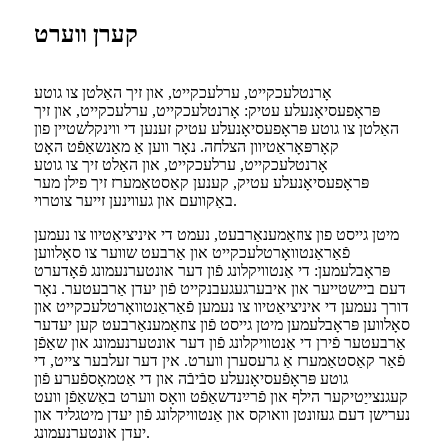
קערן ווערט
אָרנטלעכקייט, ערלעכקייט, און זיך האַלטן צו גוטע
פּראָפעסיאָנעלע עטיק: אָרנטלעכקייט, ערלעכקייט, און זיך
האַלטן צו גוטע פּראָפעסיאָנעלע עטיק זענען די ווינקלשטיין פון
קאָרפּאָראַטיוון הצלחה. נאָר ווען אַ מאַנשאַפֿט האָט
אָרנטלעכקייט, ערלעכקייט, און האַלט זיך צו גוטע
פּראָפעסיאָנעלע עטיק, קענען קאַסטאַמערז זיך פילן מער
באַקוועם און געווינען זייער צוטרוי.
מיטן גייסט פון צוזאַמענאַרבעט, נעמט די איניציאַטיוו צו נעמען
פֿאַראַנטוואָרטלעכקייט און אַרבעט שווער צו סאָלווען
פּראָבלעמען: די אַנטוויקלונג פֿון דער אונטערנעמונג פֿאָדערט
דעם ביישטייער און איבערגעגעבנקייט פֿון יעדן אַרבעטער. נאָר
דורך נעמען די איניציאַטיוו צו נעמען פֿאַראַנטוואָרטלעכקייט און
סאָלווען פּראָבלעמען מיטן גייסט פֿון צוזאַמענאַרבעט קען יעדער
אַרבעטער פֿירן די אַנטוויקלונג פֿון דער אונטערנעמונג און שאַפֿן
פֿאַר קאַסטאַמערז אַ גרעסערן ווערט. אין דער זעלבער צייט, די
גוטע פּראָפֿעסיאָנעלע סבֿיבֿה און די אַטמאָספֿערע פֿון
קעגנצייַטיקער הילף און פֿרײַנדשאַפֿט וואָס ווערט באַשאַפֿן וועט
נערישן דעם געזונטן וואוקס און אַנטוויקלונג פֿון יעדן מיטגליד און
יעדן אונטערנעמונג.