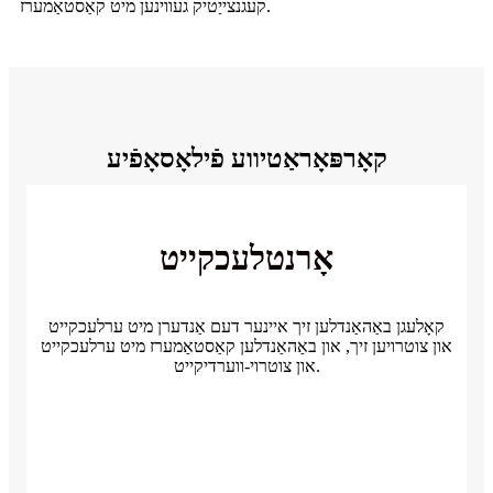
קעגנצייַטיק געווינען מיט קאַסטאַמערז.
קאָרפּאָראַטיווע פֿילאָסאָפֿיע
אָרנטלעכקייט
קאָלעגן באַהאַנדלען זיך איינער דעם אַנדערן מיט ערלעכקייט
און צוטרויען זיך, און באַהאַנדלען קאַסטאַמערז מיט ערלעכקייט
און צוטרוי-ווערדיקייט.