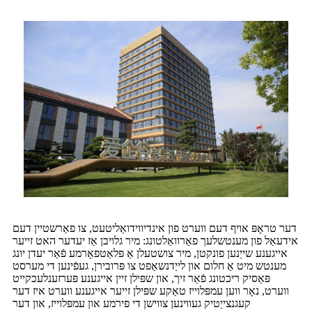
דער טראָפּ אויף דעם ווערט פון אינדיווידואַליטעט, צו פאַרשטיין דעם
אידעאַל פון מענטשלעך פאַרוואַלטונג: מיר גלויבן אַז יעדער האט זייער
אייגענע שייַנען פונקטן, מיר צושטעלן אַ פּלאַטפאָרמע פֿאַר יעדן יונג
מענטש מיט אַ חלום און לייַדנשאַפט צו פּרובירן, געפֿינען די מערסט
פּאַסיק ריכטונג פֿאַר זיך, און שפּילן זיין אייגענע פּערזענלעכקייט
ווערט, נאָר ווען עמפּלוייז טאַקע שפּילן זייער אייגענע ווערט איז דער
קעגנצייַטיק געווינען צווישן די פירמע און עמפּלוייז, און דער