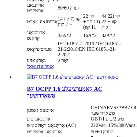
אַרייַנגאַנג
50/60 הערץ
אָפטקייט
44 קוו (22
22 קוו
14 קוו (7 קוו
קוו + 22
(11 קוו +
אַרויסגאַנג מאַכט
+ 7 קוו)
קוו)
11 קוו)
אַרויסגאַנג
32A*2
16A*2
32A*2
קראַנט
IEC 61851-1:2019 / IEC 61851-
21-2:2018/EN IEC 61851-21-
סערטיפיקאַט
2:2021
2 יאָר
גאַראַנטיע
אָנפֿרעג
דעטאַל
B7 OCPP 1.6 קאמערציעלע AC
טשאַרדזשער
CHINAEVSE™️B7 קאמערציעלע AC
אייטעם נאמען
טשאַרדזשער
GBT/טיפ 2/טיפ 1
אויסגאַנג טיפּ
220Vac±15%/380Vac±
אַרייַנגאַנג וואָולטאַזש (AC)
50/60 הערץ
אַרייַנגאַנג אָפטקייט