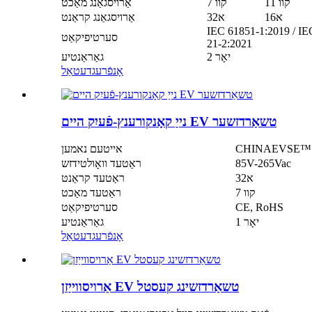
11 קוו
7 קוו
אַרויסגאַנג מאַכט
16א
32א
אַרויסגאַנג קראַנט
IEC 61851-1:2019 / I
סערטיפיקאַט
21-2:2021
2 יאָר
גאַראַנטיע
אָנפֿרעג
דעטאַל
נייַ קאָנקורענץ-פֿעיִק היים EV טשאַרדזשער
אייטעם נאמען
85V-265Vac
ראַטעד וואָולטידזש
32א
ראַטעד קראַנט
7 קוו
ראַטעד מאַכט
CE, RoHS
סערטיפיקאַט
1 יאָר
גאַראַנטיע
אָנפֿרעג
דעטאַל
אַרויסווייַזן EV טשאַרדזשינג קעסטל