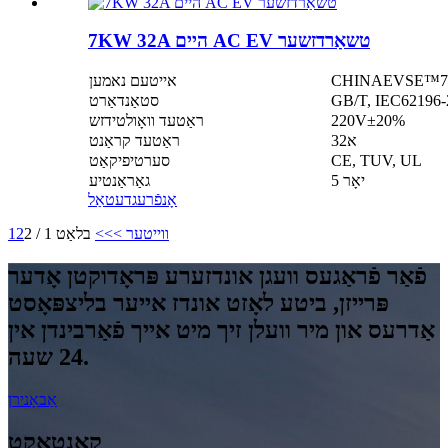
7KW 32A היים AC EV טשאַרדזשער
אייטעם נאמען
סטאַנדאַרט
220V±20%
ראַטעד וואָולטידזש
32א
ראַטעד קראַנט
CE, TUV, UL
סערטיפיקאַט
5 יאָר
גאַראַנטיע
אָנפֿרעג
דעטאַל
ווייטער >
>>
בלאַט 1 / 2
2
1
פֿאַר פֿראַגעס וועגן אונדזערע פּראָדוקטן אָדער
פּרייזן, ביטע לאָזט אונדז אייער בליצפּאָסט
אַדרעס און מיר וועלן זיך מיט אייך פֿאַרבינדן אין
24 שעה.
אַבאָנירן
קאָנטאַקט