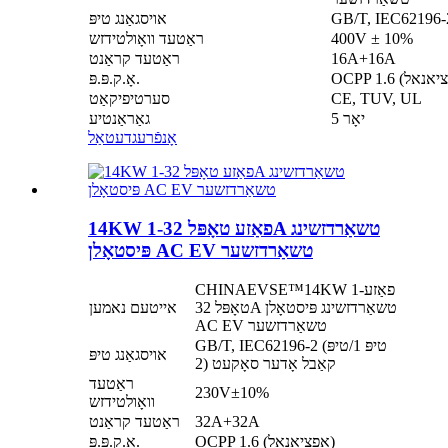
אויסגאַנג טיפּ
400V ± 10%
ראַטעד וואָולטידזש
16A+16A
ראַטעד קראַנט
אָ.ק.פּ.פּ.
CE, TUV, UL
סערטיפיקאַט
5 יאָר
גאַראַנטיע
אָנפֿרעג
דעטאַל
14KW 1-פאַזע טאָפּל 32A טשאַרדזשינג
פּיסטאָלן AC EV טשאַרדזשער
CHINAEVSE™️14KW 1-פאַזע
טאָפּל 32A טשאַרדזשינג פּיסטאָלן
אייטעם נאמען
AC EV טשאַרדזשער
GB/T, IEC62196-2 (טיפּ 1/טיפּ
אויסגאַנג טיפּ
2) קאַבל אָדער סאָקעט
ראַטעד
230V±10%
וואָולטידזש
32A+32A
ראַטעד קראַנט
OCPP 1.6 (אפציאנאל)
אָ.ק.פּ.פּ.