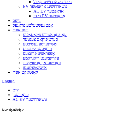
די סי טשאַרדזשינג קאַבל
EV טשאַרדזשינג אַדאַפּטער
AC EV אַדאַפּטער
די סי EV אַדאַפּטער
נייעס
אָפֿט געשטעלטע פֿראַגעס
וועגן אונדז
קאָרפּאָראַטיווע פֿילאָסאָפֿיע
סערטיפיקאַט צענטער
טשיינעווסע געשיכטע
פּראָיעקט ליסטעס
אָפּעראַציע פּראָצעס
עקוויפּמענט דיאַגראַמע
פאָרשונג און אַנטוויקלונג
אויסשטעלונגען
קאָנטאַקט אונדז
English
היים
פּראָדוקטן
AC EV טשאַרדזשער
קאַטעגאָריעס