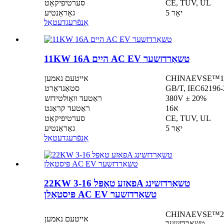
CE, TUV, UL
סערטיפיקאַט
5 יאָר
גאַראַנטיע
אָנפֿרעג
דעטאַל
11KW 16A היים AC EV טשאַרדזשער
אייטעם נאמען
סטאַנדאַרט
380V ± 20%
ראַטעד וואָולטידזש
16א
ראַטעד קראַנט
CE, TUV, UL
סערטיפיקאַט
5 יאָר
גאַראַנטיע
אָנפֿרעג
דעטאַל
22KW 3-פאזע טאָפּל 16A טשאַרדזשינג
פּיסטאָלן AC EV טשאַרדזשער
אזע טאָפּל 16A טשאַרדזשינג פּיסטאָלן AC EV
אייטעם נאמען
טשאַרדזשער