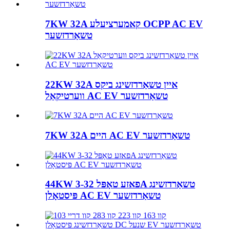
7KW 32A קאמערציעלע OCPP AC EV
טשאַרדזשער
22KW 32A איין טשאַרדזשינג ביקס
ווערטיקאַל AC EV טשאַרדזשער
7KW 32A היים AC EV טשאַרדזשער
44KW 3-פאזע טאָפּל 32A טשאַרדזשינג
פּיסטאָלן AC EV טשאַרדזשער