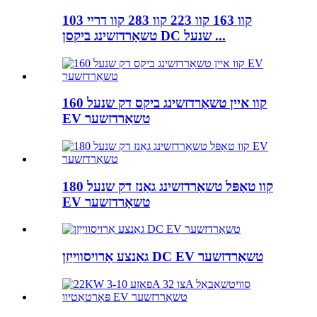
103 קוו 163 קוו 223 קוו 283 קוו דריי
טשאַרדזשינג ביקסן DC שנעל ...
160 קוו איין טשאַרדזשינג ביקס דק שנעל
EV טשאַרדזשער
180 קוו טאָפּל טשאַרדזשינג גאַנז דק שנעל
EV טשאַרדזשער
גאַנצע אַרויסווייַזן DC EV טשאַרדזשער