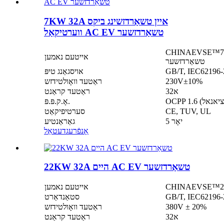
7KW 32A איין טשאַרדזשינג ביקס
ווערטיקאַל AC EV טשאַרדזשער
ן טשאַרדזשינג פּיסטאָל ווערטיקאַל AC EV
אייטעם נאמען
טשאַרדזשער
אויסגאַנג טיפּ
230V±10%
ראַטעד וואָולטידזש
32א
ראַטעד קראַנט
אָ.ק.פּ.פּ.
CE, TUV, UL
סערטיפיקאַט
5 יאָר
גאַראַנטיע
אָנפֿרעג
דעטאַל
22KW 32A היים AC EV טשאַרדזשער
אייטעם נאמען
סטאַנדאַרט
380V ± 20%
ראַטעד וואָולטידזש
32א
ראַטעד קראַנט