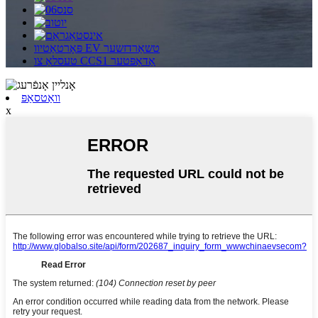
פּאָרטאַטיוו EV טשאַרדזשער
טעסלאַ צו CCS1 אַדאַפּטער
וואַטסאַפּ
x