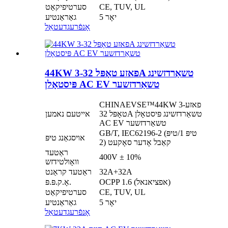
CE, TUV, UL
סערטיפיקאַט
5 יאָר
גאַראַנטיע
אָנפֿרעג
דעטאַל
44KW 3-פאזע טאָפּל 32A טשאַרדזשינג
פּיסטאָלן AC EV טשאַרדזשער
CHINAEVSE™️44KW 3-פאזע
טאָפּל 32A טשאַרדזשינג פּיסטאָלן
אייטעם נאמען
AC EV טשאַרדזשער
GB/T, IEC62196-2 (טיפּ 1/טיפּ
אויסגאַנג טיפּ
2) קאַבל אָדער סאָקעט
ראַטעד
400V ± 10%
וואָולטידזש
32A+32A
ראַטעד קראַנט
OCPP 1.6 (אפציאנאל)
אָ.ק.פּ.פּ.
CE, TUV, UL
סערטיפיקאַט
5 יאָר
גאַראַנטיע
אָנפֿרעג
דעטאַל