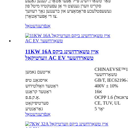
פֿאַר טשאַרדזשינג פּייל אָפּעראַטאָרן, קענען גאַנצע
סקרינז ווערן גענוצט ווי אַן עפעקטיוו מיטל פון
געשעפטלעכע פּראָמאָציע און ברענגען נאָך רעוועך
צו די אָפּעראַטאָרן.
אָנפֿרעג
דעטאַל
11KW 16A איין טשאַרדזשינג ביקס
ווערטיקאַל AC EV טשאַרדזשער
ן טשאַרדזשינג פּיסטאָל ווערטיקאַל AC EV
אייטעם נאמען
טשאַרדזשער
אויסגאַנג טיפּ
400V ± 10%
ראַטעד וואָולטידזש
16א
ראַטעד קראַנט
אָ.ק.פּ.פּ.
CE, TUV, UL
סערטיפיקאַט
5 יאָר
גאַראַנטיע
אָנפֿרעג
דעטאַל