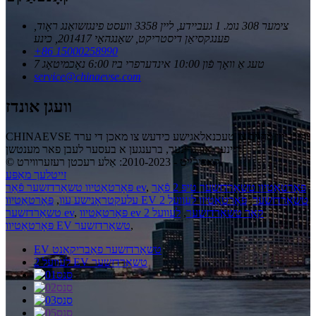
צימער 308 נומ. 1 געביידע, ליין 3358 וועסט פינגזשואַנג ראָוד,
פענגקסיאַן דיסטריקט, שאַנגהאַי 201417, כינע
+86 15000258990
7 טעג אַ וואָך פֿון 10:00 אינדערפרי ביז 6:00 נאָכמיטאָג
service@chinaevse.com
וועגן אונדז
CHINAEVSE וועט זיין מחויב צו טעכנאלאגישע כידעש צו מאכן די ערד
ריינער און גרינער, ברענגען א בעסער לעבן פאר מענטשן!
© קאַפּירייט - 2010-2023: אַלע רעכטן רעזערווירט.
זייטלעך מאַפּע
פּאָרטאַטיוו טשאַרדזשער טיפּ 2 פֿאַר
,
פּאָרטאַטיוו טשאַרדזשער פֿאַר ev
פּאָרטאַטיוו EV טשאַרדזשער
,
פּאָרטאַטיוו לעוועל 2
עלעקטראָנישע עוו
,
פּאָרטאַטיוו ev קאַר טשאַרדזשער
,
לעוועל 2
,
טשאַרדזשער ev
,
פּאָרטאַטיוו EV טשאַרדזשער
EV טשאַרדזשער פאַבריקאַנט
לעוועל 2 EV טשאַרדזשער