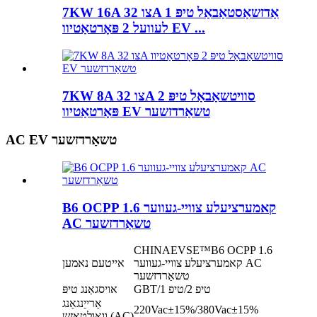
7KW 16A צו 32A אַדזשאַסטאַבאַל טיפּ 1
לעוועל 2 פּאָרטאַטיוו EV ...
7KW 8A צו 32A סוויטשאַבאַל טיפּ 2
פּאָרטאַטיוו EV טשאַרדזשער
AC EV טשאַרדזשער
B6 OCPP 1.6 קאמערציעלע צוויי-געווער
AC טשאַרדזשער
CHINAEVSE™️B6 OCPP 1.6
קאמערציעלע צוויי-געווער AC
אייטעם נאמען
טשאַרדזשער
GBT/טיפ 2/טיפ 1
אויסגאַנג טיפּ
אַרייַנגאַנג
220Vac±15%/380Vac±15%
וואָולטאַזש (AC)