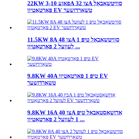
22KW 3-פאזע 10A צו 32A סוויטשאַבאַל
פּאָרטאַטיוו EV טשאַרדזשער
11.5KW 8A צו 48A סוויטשאַבאַל טיפּ 1
לעוועל 2 פּאָרטאַטיוו ...
9.8KW 40A טיפּ 1 פּאָרטאַטיוו EV
טשאַרדזשער
9.8KW 16A צו 40A אַדזשאַסטאַבאַל טיפּ
1 לעוועל 2 פּאָרטאַטיוו ...