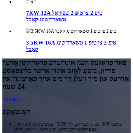
7KW 32A טיפ 2 צו טיפ 2 שפּיראַל
טשאַרדזשינג קאַבל
3.5KW 16A טיפ 2 צו טיפ 1 טשאַרדזשינג
קאַבל
פֿאַר פֿראַגעס וועגן אונדזערע פּראָדוקטן אָדער
פּרייזן, ביטע לאָזט אונדז אייער בליצפּאָסט
אַדרעס און מיר וועלן זיך מיט אייך פֿאַרבינדן אין
24 שעה.
אַבאָנירן
קאָנטאַקט
צימער 308 נומ. 1 געביידע, ליין 3358 וועסט פינגזשואַנג ראָוד,
פענגקסיאַן דיסטריקט, שאַנגהאַי 201417, כינע