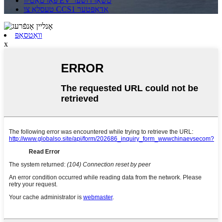
פּאָרטאַטיוו EV טשאַרדזשער
טעסלאַ צו CCS1 אַדאַפּטער
וואַטסאַפּ
x