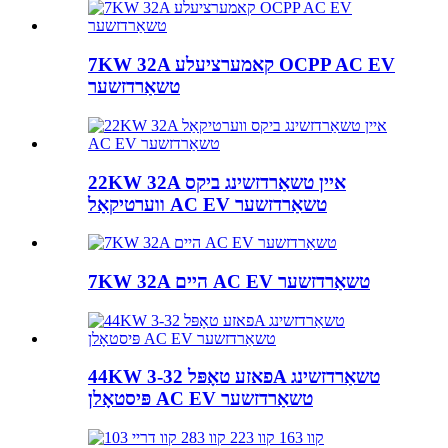
7KW 32A קאמערציעלע OCPP AC EV
טשאַרדזשער
22KW 32A איין טשאַרדזשינג ביקס
ווערטיקאַל AC EV טשאַרדזשער
7KW 32A היים AC EV טשאַרדזשער
44KW 3-פאזע טאָפּל 32A טשאַרדזשינג
פּיסטאָלן AC EV טשאַרדזשער