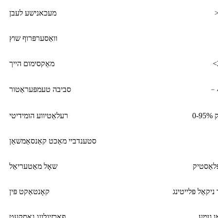
מעכאנישע לעבן
וואַסערפּרוף שוץ
מאַקסימום הייך
﹣
סביבה טעמפּעראַטור
ק
רעלאַטיווע הומידיטי
סטענדביי מאַכט קאַנסאַמשאַן
שאָל מאַטעריאַל
יקאַל פּלייטינג
קאָנטאַקט פּין
ן גומע
פאַרזיגלונג גאַסקעט