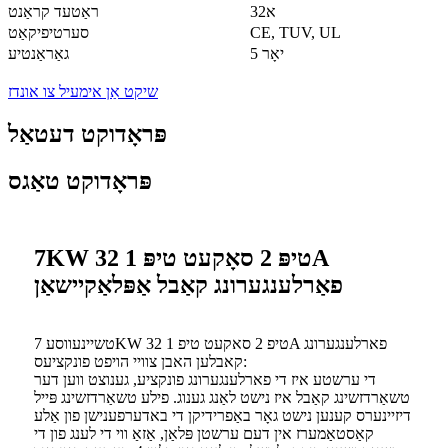
32א
ראַטעד קראַנט
CE, TUV, UL
סערטיפיקאַט
5 יאָר
גאַראַנטיע
שיקט אַן אימעיל צו אונדז
פּראָדוקט דעטאַל
פּראָדוקט טאַגס
7KW טיפּ 2 סאָקעט טיפּ 1 32A
פאַרלענגערונג קאַבל אַפּלאַקיישאַן
טשיינעווסע 7KW טיפ 2 סאקעט טיפ 1 32A פארלענגערונג
קאבלען האבן צוויי הויפט פונקציעס:
די ערשטע איז די פארלענגערונג פונקציע, גענוצט ווען דער
טשאַרדזשינג קאַבל איז נישט לאַנג גענוג. פילע טשאַרדזשינג פּייל
דיזיינערס קענען נישט גאָר באַפרידיקן די באדערפענישן פון אַלע
קאַסטאַמערז אין דעם ערשטן פּלאַן, אַזאַ ווי די לענג פון די