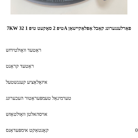
7KW טיפּ 2 סאָקעט טיפּ 1 32A פאַרלענגערונג קאַבל אַפּלאַקיישאַן
ראַטעד וואָולטידזש
ראַטעד קראַנט
איזאָלאַציע קעגנשטעל
טערמינאַל טעמפּעראַטור העכערונג
אויסהאלטן וואָולטאַזש
קאָנטאַקט אימפּעדאַנס