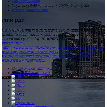
+86 15000258990
7 טעג אַ וואָך פֿון 10:00 אינדערפרי ביז 6:00 נאָכמיטאָג
service@chinaevse.com
וועגן אונדז
CHINAEVSE וועט זיין מחויב צו טעכנאלאגישע כידעש צו מאכן די ערד
ריינער און גרינער, ברענגען א בעסער לעבן פאר מענטשן!
© קאַפּירייט - 2010-2023: אַלע רעכטן רעזערווירט.
זייטלעך מאַפּע
פּאָרטאַטיוו טשאַרדזשער טיפּ 2
,
פּאָרטאַטיוו לעוועל 2 טשאַרדזשער ev
פּאָרטאַטיוו ev קאַר טשאַרדזשער
,
פּאָרטאַטיוו
פֿאַר עלעקטראָנישע עוו
,
לעוועל 2
,
פּאָרטאַטיוו טשאַרדזשער פֿאַר ev
EV טשאַרדזשער
,
,
פּאָרטאַטיוו EV טשאַרדזשער
EV טשאַרדזשער פאַבריקאַנט
לעוועל 2 EV טשאַרדזשער