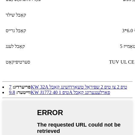
קאַבל שילד
קאַבל גרייס
אַמייז
קאַבל לענג
TUV UL CE
סערטיפיקאַט
7KW 32A טיפ 2 צו טיפ 2 שפּיראַל טשאַרדזשינג קאַבל
פריערדיג:
9.8KW J1772 טיפ 1 40A פארלענגערונג קאַבל
ווייטער: