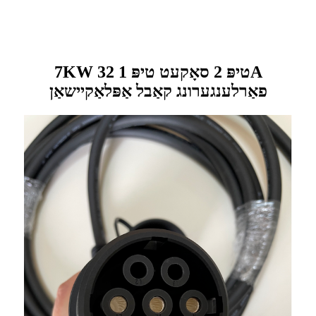
7KW טיפּ 2 סאָקעט טיפּ 1 32A
פאַרלענגערונג קאַבל אַפּלאַקיישאַן