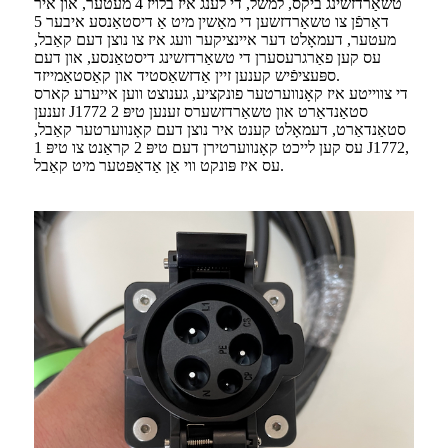
טשאַרדזשינג ביקס, למשל, די לענג איז בלויז 4 מעטער, און איר
דאַרפֿן צו טשאַרדזשען די מאַשין מיט אַ דיסטאַנסע איבער 5
מעטער, דעמאָלט דער איינציקער וועג איז צו נוצן דעם קאַבל,
עס קען פאַרגרעסערן די טשאַרדזשינג דיסטאַנסע, און דעם
ספּעציפֿיש קענען זיין אַדזשאַסטיד און קאַסטאַמייזד.
די צווייטע איז קאָנווערטער פונקציע, גענוצט ווען אייערע קארס
זענען J1772 סטאַנדאַרט און טשאַרדזשערס זענען טיפּ 2
סטאַנדאַרט, דעמאָלט קענט איר נוצן דעם קאָנווערטער קאַבל,
עס קען לייכט קאָנווערטירן דעם טיפּ 2 קראַנט צו טיפּ 1 J1772,
עס איז פּונקט ווי אַן אַדאַפּטער מיט קאַבל.