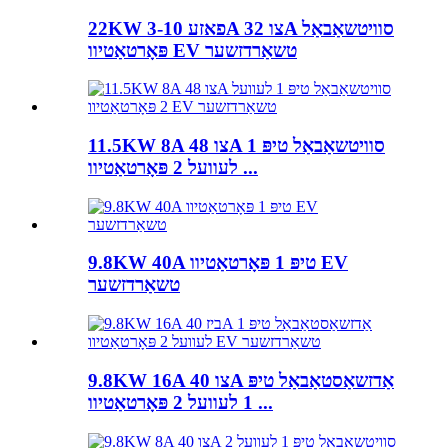
22KW 3-פאזע 10A צו 32A סוויטשאַבאַל
פּאָרטאַטיוו EV טשאַרדזשער
11.5KW 8A צו 48A סוויטשאַבאַל טיפּ 1
לעוועל 2 פּאָרטאַטיוו ...
9.8KW 40A טיפּ 1 פּאָרטאַטיוו EV
טשאַרדזשער
9.8KW 16A צו 40A אַדזשאַסטאַבאַל טיפּ
1 לעוועל 2 פּאָרטאַטיוו ...