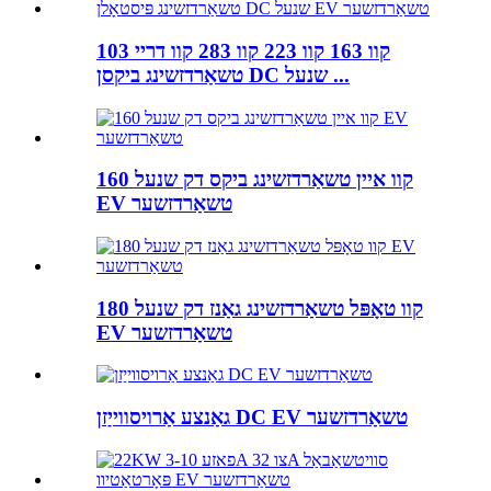
103 קוו 163 קוו 223 קוו 283 קוו דריי
טשאַרדזשינג ביקסן DC שנעל ...
160 קוו איין טשאַרדזשינג ביקס דק שנעל
EV טשאַרדזשער
180 קוו טאָפּל טשאַרדזשינג גאַנז דק שנעל
EV טשאַרדזשער
גאַנצע אַרויסווייַזן DC EV טשאַרדזשער