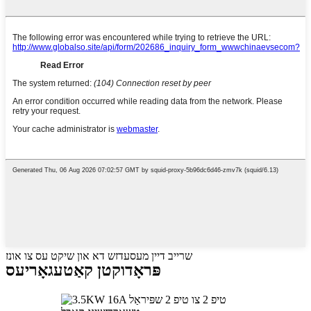
שרייב דיין מעסעדזש דא און שיקט עס צו אונז
פּראָדוקטן קאַטעגאָריעס