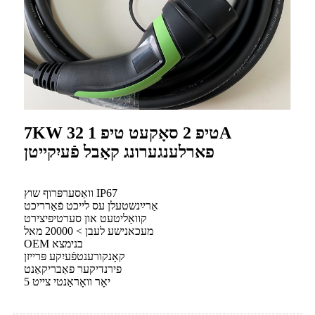
7KW טיפ 2 סאָקעט טיפ 1 32A
פארלענגערונג קאַבל פֿעיִקייטן
וואַסערפּרוף שוץ IP67
אַרײַנשטעלן עס לייכט פֿאַרריכט
קוואַליטעט און סערטיפיצירט
מעכאנישע לעבן > 20000 מאל
OEM בנימצא
קאָנקורענטפֿעיִקע פּרייזן
פירנדיקער פאַבריקאַנט
5 יאָר וואָראַנטי צייט