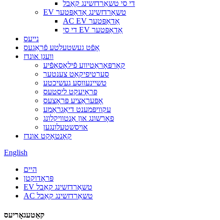
די סי טשאַרדזשינג קאַבל
EV טשאַרדזשינג אַדאַפּטער
AC EV אַדאַפּטער
די סי EV אַדאַפּטער
נייעס
אָפֿט געשטעלטע פֿראַגעס
וועגן אונדז
קאָרפּאָראַטיווע פֿילאָסאָפֿיע
סערטיפיקאַט צענטער
טשיינעווסע געשיכטע
פּראָיעקט ליסטעס
אָפּעראַציע פּראָצעס
עקוויפּמענט דיאַגראַמע
פאָרשונג און אַנטוויקלונג
אויסשטעלונגען
קאָנטאַקט אונדז
English
היים
פּראָדוקטן
EV טשאַרדזשינג קאַבל
AC טשאַרדזשינג קאַבל
קאַטעגאָריעס