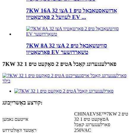
7KW 16A צו 32A אַדזשאַסטאַבאַל טיפּ 1
לעוועל 2 פּאָרטאַטיוו EV ...
7KW 8A צו 32A סוויטשאַבאַל טיפּ 2
פּאָרטאַטיוו EV טשאַרדזשער
7KW טיפ 2 סאָקעט טיפ 1 32A פארלענגערונג קאַבל
קורצע באַשרייַבונג:
CHINAEVSE™️7KW טיפ 2
סאָקעט טיפ 1 32A
אייטעם נאמען
פארלענגערונג קאַבל
250VAC
ראַטעד וואָולטידזש