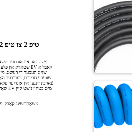
3.5KW 16A טיפּ 2 צו טיפּ 2 טשאַרדזשינג קאַבל אַפּלאַקיישאַן
נישט נאָר איז אונדזער טשאַרד
שטאַרק און פלעקסיב
שניט העכער די רעשט. מיר פֿ
שווערע סביבות, דעריבער האָב
פֿאַרבינדונגען אין אונדזער פּלא