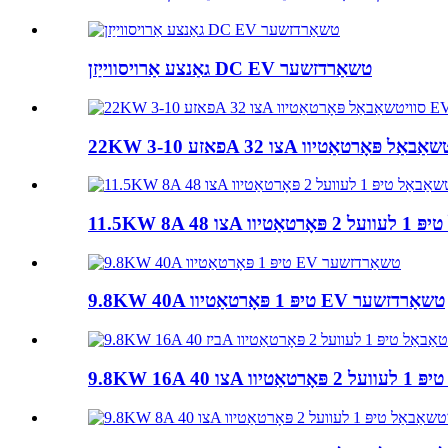
גאַנצע אַרויסווייַזן DC EV טשאַרדזשער
9.8KW 40A טיפּ 1 פּאָרטאַטיוו EV טשאַרדזשער