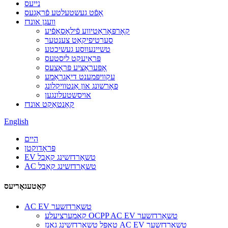
נייעס
אָפֿט געשטעלטע פֿראַגעס
וועגן אונדז
קאָרפּאָראַטיווע פֿילאָסאָפֿיע
סערטיפיקאַט צענטער
טשיינעווסע געשיכטע
פּראָיעקט ליסטעס
אָפּעראַציע פּראָצעס
עקוויפּמענט דיאַגראַמע
פאָרשונג און אַנטוויקלונג
אויסשטעלונגען
קאָנטאַקט אונדז
English
היים
פּראָדוקטן
EV טשאַרדזשינג קאַבל
AC טשאַרדזשינג קאַבל
קאַטעגאָריעס
AC EV טשאַרדזשער
קאמערציעלע OCPP AC EV טשאַרדזשער
טאָפּל טשאַרדזשינג גאַנז AC EV טשאַרדזשער