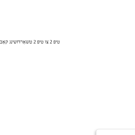
CHINAEVSE™️3.5KW 16A טיפ 2 צו טיפ 2 טשאַרדזשינג קאַבל