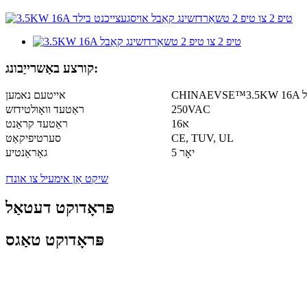
קורצע באַשרייַבונג:
אייטעם נאמען
250VAC
ראַטעד וואָולטידזש
16א
ראַטעד קראַנט
CE, TUV, UL
סערטיפיקאַט
5 יאָר
גאַראַנטיע
שיקט אַן אימעיל צו אונדז
פּראָדוקט דעטאַל
פּראָדוקט טאַגס