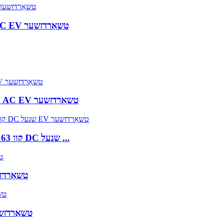
22KW 32A איין טשאַרדזשינג ביקס ווערטיקאַל AC EV טשאַרדזשער
44KW 3-פאזע טאָפּל 32A טשאַרדזשינג פּיסטאָלן AC EV טשאַרדזשער
103 קוו 163 קוו 223 קוו 283 קוו דריי טשאַרדזשינג ביקסן DC שנעל ...
160 קוו איין טשאַרדזשינג ביקס דק 
180 קוו טאָפּל טשאַרדזשינג גאַנז דק שנעל