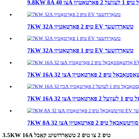
7KW 32A טיפּ 2 פּאָרטאַטיוו EV טשאַרדזשער
7KW 32A טיפּ 1 פּאָרטאַטיוו EV טשאַרדזשער
3.5KW 16A טיפ 2 צו טיפ 2 טשאַרדזשינג קאַבל