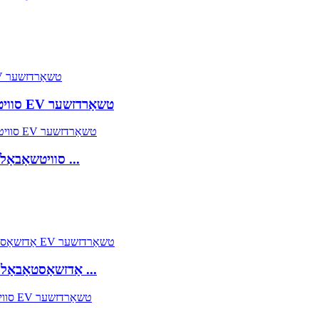
22KW 3-פאזע 10A צו 32A סוויטשאַבאַל פּאָרטאַטיוו EV טשאַרדזשער
11.5KW 8A צו 48A סוויטשאַבאַל טיפּ 1 לעוועל 2 פּאָרטאַטיוו ...
9.8KW 16A צו 40A אַדזשאַסטאַבאַל טיפּ 1 לעוועל 2 פּאָרטאַטיוו ...