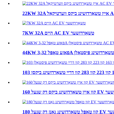
7KW 32A היים AC EV טשאַרדזשער
שנעל EV טשאַרדזשער
 EV טשאַרדזשער