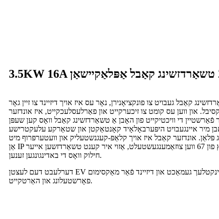
זשינג קאַבל געבויט צו פונקציאָנירן, נאָר עס איז אויך דיזיינד צו זיין גאָר
ל. און ווען עס קומט צו זיכערקייט און פאַרלעסלעכקייט, איז אונדזער EV קאַבל אַ
אַרשטיין די וויכטיקייט פון האָבן אַ טשאַרדזשינג קאַבל וואָס קען שעפּן
ן מיר איינגעבויט היפּערבאָלאָיד קאָנטאַקטן און שטאַרקע עלעקטרישע
ַג פּלאַן. אונדזער קאַבל איז אויך קלאַפּ-קעגנשטעליק און וועטערפּרוף מיט
אַן IP שאַץ פון 67 ווען צוזאַמענגעשטעלט, אַזוי איר קענט טשאַרדזשען אייער EV מיט בטחון נישט קיין
חילוק וואָס די באדינגונגען זענען.
דערלעבט דעם לעצטן EV טשאַרדזשינג קאַבל, פּינקטלעך געמאַכט און דיזיינד פֿאַר מאַקסימום
פאָרשטעלונג און האַרטקייט.